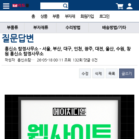
홈
상품
부품
부자재
회원가입
로그인
부품류
부자재류
수리방법
배송방법/기타
질문답변
흥신소 탐정사무소 - 서울, 부산, 대구, 인천, 광주, 대전, 울산, 수원, 창
원 흥신소 탐정사무소
작성자
흥신소탐…
26-05-18 00:11
조회
132회
댓글
0건
수정
삭제
목록
글쓰기
본문