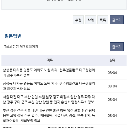
수정
삭제
목록
글쓰기
질문답변
Total 7,719건
6 페이지
글쓰기
제목
날짜
삼성동 대치동 영등포 여의도 노원 치과, 전주임플란트 대구정형외
08-04
과 광주피부과 정보
삼성동 대치동 영등포 여의도 노원 치과, 전주임플란트 대구정형외
08-04
과 광주피부과 정보
서울 대전 대구 부산 인천 수원 분당 김포 의정부 일산 청주 파주 하
08-04
남 광주 구미 군포 부천 양산 창원 등 전국 흥신소 탐정사무소 정보
부산 경주 전주 서울 대전 대구 인천 울산 창원 양산 포항 천안 평택
용인 고양 성남 수원 일수, 미용학원, 가족사진, 점집, 한복대여, 독
08-04
학재수학원, 재회부적 정보