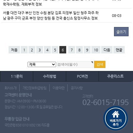
학재수학원, 재회부적 정보
서울 대전 대구 부산 인천 수원 분당 김포 의정부 일산 청주 파주 하
08-03
남 광주 구미 군포 부천 양산 창원 등 전국 흥신소 탐정사무소 정보
글쓰기
처음
1
2
3
4
5
6
7
8
9
10
다음
맨끝
1:1문의
수리방법
PC버전
주문리스트
회사소개
개인정보취급방침
이용약관
공지사항
고객센터 운영안내
고객센터
02-6015-7195
운영시간 : AM 09:00 ~ PM 06:00
점심시간 : 12:00~13:00 / 토.일.공휴일은 쉽니다.
무통장 입금 안내
국민은행 65810101692196 리드몰