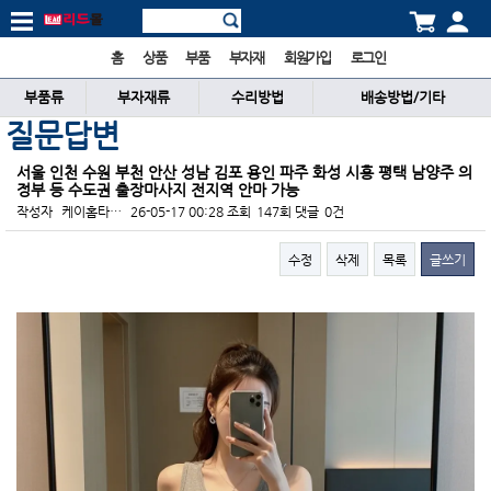
홈
상품
부품
부자재
회원가입
로그인
부품류
부자재류
수리방법
배송방법/기타
질문답변
서울 인천 수원 부천 안산 성남 김포 용인 파주 화성 시흥 평택 남양주 의
정부 등 수도권 출장마사지 전지역 안마 가능
작성자
케이홈타…
26-05-17 00:28
조회
147회
댓글
0건
수정
삭제
목록
글쓰기
본문