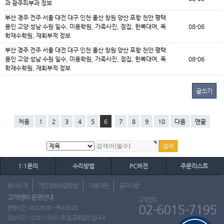
과 광주피부과 정보
부산 경주 전주 서울 대전 대구 인천 울산 창원 양산 포항 천안 평택
용인 고양 성남 수원 일수, 미용학원, 가족사진, 점집, 한복대여, 독
08-06
학재수학원, 재회부적 정보
부산 경주 전주 서울 대전 대구 인천 울산 창원 양산 포항 천안 평택
용인 고양 성남 수원 일수, 미용학원, 가족사진, 점집, 한복대여, 독
08-06
학재수학원, 재회부적 정보
글쓰기
처음
1
2
3
4
5
6
7
8
9
10
다음
맨끝
1:1문의
수리방법
PC버전
주문리스트
회사소개
개인정보취급방침
이용약관
공지사항
고객센터 운영안내
고객센터
02-6015-7195
운영시간 : AM 09:00 ~ PM 06:00
점심시간 : 12:00~13:00 / 토.일.공휴일은 쉽니다.