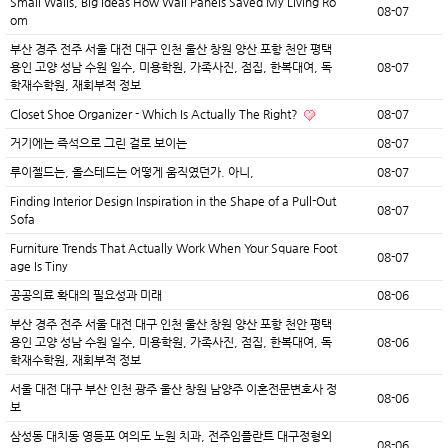
Small Walls, Big Ideas How Wall Panels Saved My Living Ro
08-07
om
부산 경주 전주 서울 대전 대구 인천 울산 창원 양산 포항 천안 평택
용인 고양 성남 수원 일수, 미용학원, 가족사진, 점집, 한복대여, 독
08-07
학재수학원, 재회부적 정보
Closet Shoe Organizer - Which Is Actually The Right?
08-07
거기에는 즉석으로 그린 걸로 보이는
08-07
루이젤드는, 올스테드는 어떻게 움직였던가. 아니,
08-07
Finding Interior Design Inspiration in the Shape of a Pull-Out
08-07
Sofa
Furniture Trends That Actually Work When Your Square Foot
08-07
age Is Tiny
공공의료 확대의 필요성과 미래
08-06
부산 경주 전주 서울 대전 대구 인천 울산 창원 양산 포항 천안 평택
용인 고양 성남 수원 일수, 미용학원, 가족사진, 점집, 한복대여, 독
08-06
학재수학원, 재회부적 정보
서울 대전 대구 부산 인천 광주 울산 창원 남양주 이혼전문변호사 정
08-06
보
삼성동 대치동 영등포 여의도 노원 치과, 전주임플란트 대구정형외
08-06