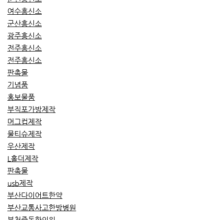
여수흥신소
군산흥신소
광주흥신소
전주흥신소
전주흥신소
판촉물
기념품
홍보물품
부직포가방제작
머그컵제작
물티슈제작
우산제작
L홀더제작
판촉물
usb제작
부산다이어트한약
부산교통사고한방병원
부천중동한의원