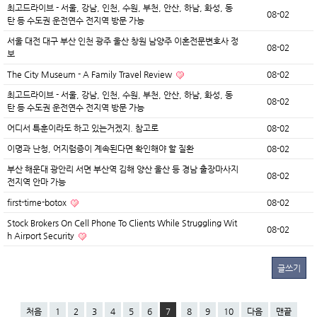
최고드라이브 - 서울, 강남, 인천, 수원, 부천, 안산, 하남, 화성, 동
08-02
탄 등 수도권 운전연수 전지역 방문 가능
서울 대전 대구 부산 인천 광주 울산 창원 남양주 이혼전문변호사 정
08-02
보
The City Museum - A Family Travel Review
08-02
최고드라이브 - 서울, 강남, 인천, 수원, 부천, 안산, 하남, 화성, 동
08-02
탄 등 수도권 운전연수 전지역 방문 가능
어디서 특훈이라도 하고 있는거겠지. 참고로
08-02
이명과 난청, 어지럼증이 계속된다면 확인해야 할 질환
08-02
부산 해운대 광안리 서면 부산역 김해 양산 울산 등 경남 출장마사지
08-02
전지역 안마 가능
first-time-botox
08-02
Stock Brokers On Cell Phone To Clients While Struggling Wit
08-02
h Airport Security
글쓰기
처음
1
2
3
4
5
6
7
8
9
10
다음
맨끝