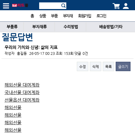
홈
상품
부품
부자재
회원가입
로그인
부품류
부자재류
수리방법
배송방법/기타
질문답변
우리의 가치와 신념: 삶의 지표
작성자
홍길동
26-05-17 00:23
조회
153회
댓글
0건
수정
삭제
목록
글쓰기
본문
해외선물 대여계좌
국내선물 대여계좌
선물옵션 대여계좌
해외선물
해외선물
해외선물
해외선물