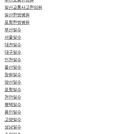
일산교통사고한의원
일산한방병원
포항한방병원
부산일수
서울일수
대전일수
대구일수
인천일수
울산일수
창원일수
양산일수
포항일수
천안일수
평택일수
용인일수
고양일수
성남일수