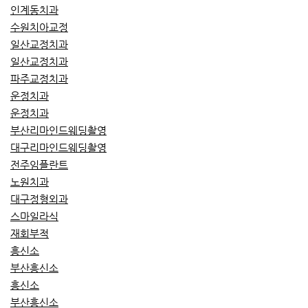
인계동치과
수원치아교정
일산교정치과
일산교정치과
파주교정치과
운정치과
운정치과
부산리마인드웨딩촬영
대구리마인드웨딩촬영
전주임플란트
노원치과
대구정형외과
스마일라식
재회부적
흥신소
부산흥신소
흥신소
부산흥신소