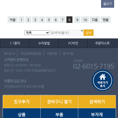
글쓰기
처음
1
2
3
4
5
6
7
8
9
10
다음
맨끝
1:1문의
수리방법
PC버전
주문리스트
회사소개
개인정보취급방침
이용약관
공지사항
고객센터 운영안내
고객센터
02-6015-7195
운영시간 : AM 09:00 ~ PM 06:00
점심시간 : 12:00~13:00 / 토.일.공휴일은 쉽니다.
무통장 입금 안내
국민은행 65810101692196 리드몰
회사명
리드몰
주소
서울 강서구 국회대로7길 126
친구추가
장바구니 열기
검색하기
사업자 등록번호
412-10-97537
대표
이영은
전화
02-6015-7195
팩스
통신판매업신고번호
2018-서울강서-0650호
개인정보관리책임자
이영은
상품
부품
부자재
Copyright ⓒ 2001~2026 리드몰. All Rights Reserved.