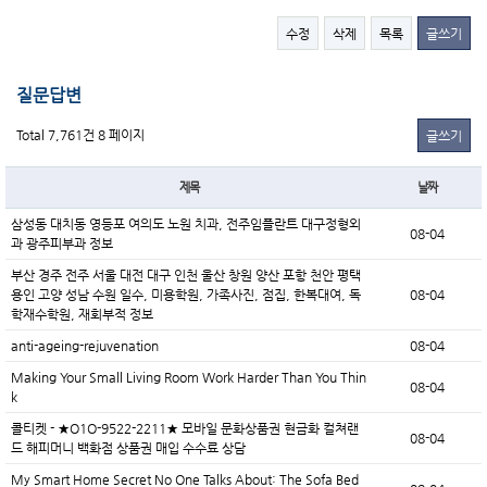
수정
삭제
목록
글쓰기
질문답변
Total 7,761건
8 페이지
글쓰기
제목
날짜
삼성동 대치동 영등포 여의도 노원 치과, 전주임플란트 대구정형외
08-04
과 광주피부과 정보
부산 경주 전주 서울 대전 대구 인천 울산 창원 양산 포항 천안 평택
용인 고양 성남 수원 일수, 미용학원, 가족사진, 점집, 한복대여, 독
08-04
학재수학원, 재회부적 정보
anti-ageing-rejuvenation
08-04
Making Your Small Living Room Work Harder Than You Thin
08-04
k
콜티켓 - ★O1O-9522-2211★ 모바일 문화상품권 현금화 컬쳐랜
08-04
드 해피머니 백화점 상품권 매입 수수료 상담
My Smart Home Secret No One Talks About: The Sofa Bed