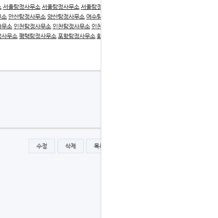
소
서울탐정사무소
서울탐정사무소
서울탐정사무소
서울탐정
무소
안산탐정사무소
양산탐정사무소
여수탐정사무소
여수탐
사무소
인천탐정사무소
인천탐정사무소
인천탐정사무소
일산
정사무소
평택탐정사무소
포항탐정사무소
화성탐정사무소
수정
삭제
목록
글쓰기