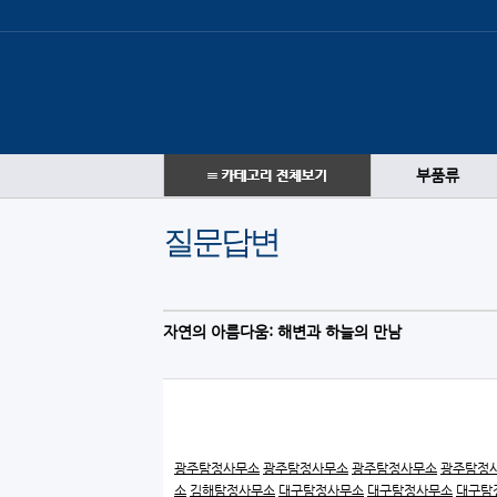
부품류
질문답변
자연의 아름다움: 해변과 하늘의 만남
광주탐정사무소
광주탐정사무소
광주탐정사무소
광주탐정
소
김해탐정사무소
대구탐정사무소
대구탐정사무소
대구탐