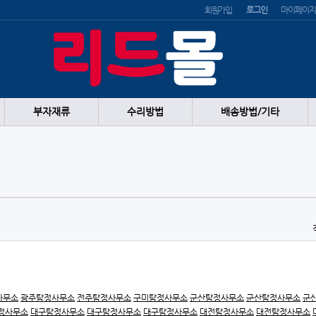
회원가입
로그인
마이페이지
부자재류
수리방법
배송방법/기타
사무소
광주탐정사무소
전주탐정사무소
구미탐정사무소
군산탐정사무소
군산탐정사무소
군
정사무소
대구탐정사무소
대구탐정사무소
대구탐정사무소
대전탐정사무소
대전탐정사무소