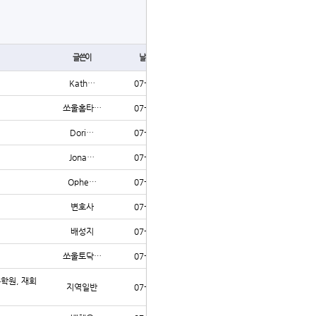
글쓰기
글쓴이
날짜
조회
Kath…
07-31
284
쏘울홈타…
07-31
81
Dori…
07-31
78
Jona…
07-31
304
Ophe…
07-31
280
변호사
07-31
82
배성지
07-31
71
쏘울토닥…
07-31
74
수학원, 재회
지역일반
07-31
84