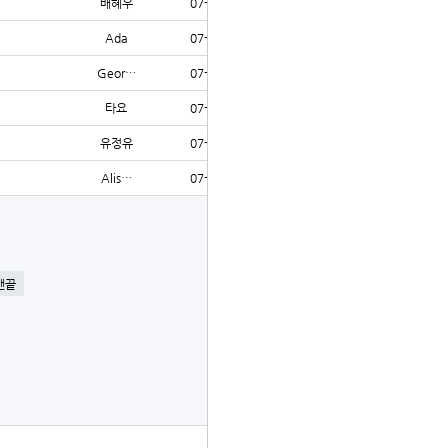
배혜우
07-31
72
Ada
07-31
306
Geor…
07-31
318
타요
07-31
85
유정유
07-31
61
Alis…
07-31
73
글쓰기
맨끝