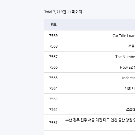
Total 7,719건
11 페이지
번호
7569
Car Title Lo
7568
쏘울
7567
The Number 
7566
How EZ C
7565
Understa
7564
서울 
7563
7562
쏘울홈
부산 경주 전주 서울 대전 대구 인천 울산 창원 
7561