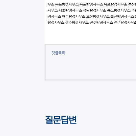
무소
목포탐정사무소
목포탐정사무소
목포탐정사무소
부산
사무소
서울탐정사무소
성남탐정사무소
송도탐정사무소
수
정사무소
여수탐정사무소
오산탐정사무소
울산탐정사무소
탐정사무소
전주탐정사무소
전주탐정사무소
전주탐정사무
댓글목록
질문답변