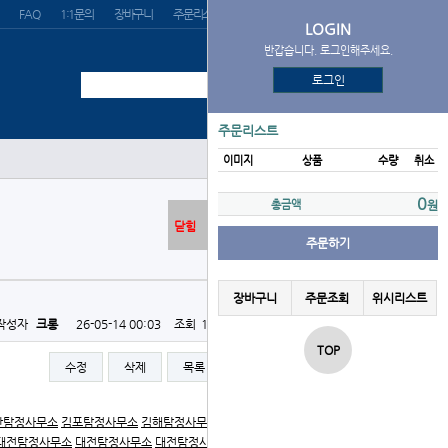
FAQ
1:1문의
장바구니
주문리스트
위시리스트
LOGIN
반갑습니다. 로그인해주세요.
로그인
주문리스트
이미지
상품
수량
취소
0
총금액
원
닫힘
주문하기
장바구니
주문조회
위시리스트
작성자
크롱
26-05-14 00:03
조회
143회
댓글
0건
TOP
수정
삭제
목록
글쓰기
산탐정사무소
김포탐정사무소
김해탐정사무소
김해탐정사무
대전탐정사무소
대전탐정사무소
대전탐정사무소
동탄탐정사