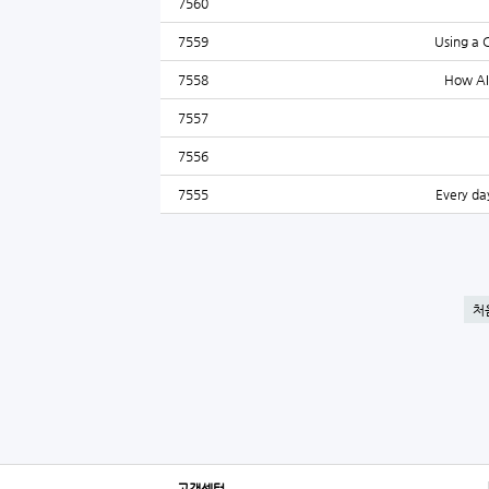
7560
7559
Using a 
7558
How AIM
7557
7556
7555
Every day
처