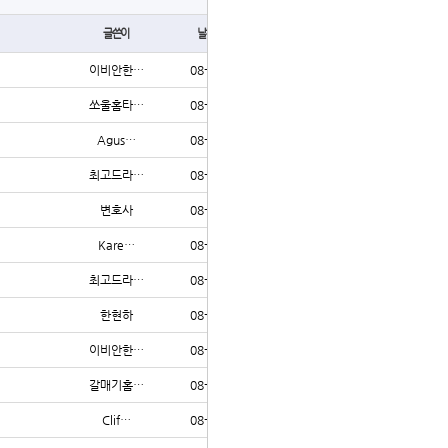
글쓴이
날짜
조회
이비안한…
08-02
67
쏘울홈타…
08-02
74
Agus…
08-02
201
최고드라…
08-02
77
변호사
08-02
67
Kare…
08-02
206
최고드라…
08-02
55
한현하
08-02
55
이비안한…
08-02
56
갈매기홈…
08-02
63
Clif…
08-02
115