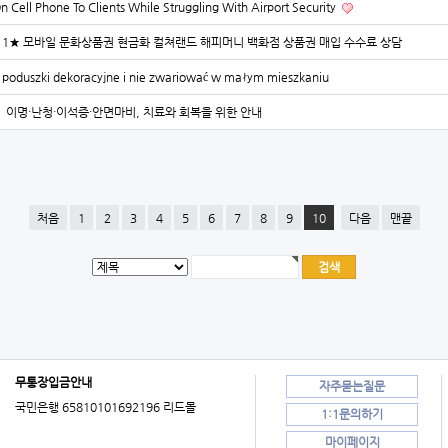
n Cell Phone To Clients While Struggling With Airport Security
-2211★ 모바일 문화상품권 현금화 컬쳐랜드 해피머니 백화점 상품권 매입 수수료 상담
 poduszki dekoracyjne i nie zwariować w małym mieszkaniu
이명·난청·이석증·안면마비, 치료와 회복을 위한 안내
처음
1
2
3
4
5
6
7
8
9
10
다음
맨끝
무통장입금안내
자주묻는질문
국민은행 65810101692196 리드몰
1:1문의하기
마이페이지