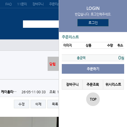
FAQ
1:1문의
장바구니
주문리스트
위시리스트
LOGIN
반갑습니다. 로그인해주세요.
로그인
주문리스트
이미지
상품
수량
취소
0
총금액
원
닫힘
주문하기
장바구니
주문조회
위시리스트
케이홈타…
26-05-11 00:33
조회
155회
댓글
0건
TOP
수정
삭제
목록
글쓰기