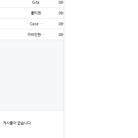
Gita
08-02
192
콜티켓
08-01
71
Cece…
08-01
86
이비안한…
08-01
73
글쓰기
더보기
게시물이 없습니다.