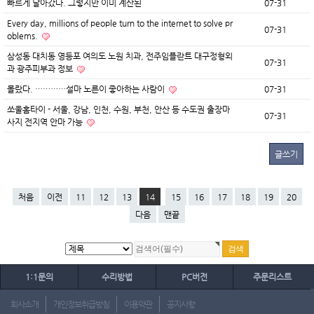
빠르게 날아갔다. 그렇지만 이미 계산된
07-31
Every day, millions of people turn to the internet to solve pr
07-31
oblems.
삼성동 대치동 영등포 여의도 노원 치과, 전주임플란트 대구정형외
07-31
과 광주피부과 정보
몰랐다. …………설마 노른이 좋아하는 사람이
07-31
쏘울홈타이 - 서울, 강남, 인천, 수원, 부천, 안산 등 수도권 출장마
07-31
사지 전지역 안마 가능
글쓰기
처음
이전
11
12
13
14
15
16
17
18
19
20
다음
맨끝
1:1문의
수리방법
PC버전
주문리스트
회사소개
개인정보취급방침
이용약관
공지사항