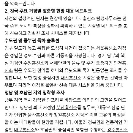
을 약속드립니다.
2. 전국 주요 거점별 맞춤형 현장 대응 네트워크
사건의 결정적인 단서는 현장에 있습니다. 흥신소 탐정사무소는 전
국 주요 도시의 특성을 정확히 파악하고 있는 지점별 네트워크를 통
해 신속하고 정확한 조사 서비스를 제공합니다.
수도권 및 중부권 특화 솔루션
인구 밀도가 높고 복잡한 도심지 사건이 집중되는
서울흥신소
지점
은 정밀한 정보 수집과 빠른 기동력을 자랑합니다. 경기 남부의 핵
심 거점인
수원흥신소
와 서해안권의 물류 및 주거 요충지인
인천흥
신소
팀은 수도권 전역을 하나의 유닛으로 묶어 빈틈없는 조사를 수
행합니다. 또한 행정 중심지인
대전흥신소
지점은 중부권 전역을 아
우르며 지리적 이점을 활용한 신속 대응 시스템을 가동 중입니다.
영남 및 호남권 지역 밀착형 조사
남부 지역 역시 강력한 인프라를 바탕으로 의뢰인의 고민을 덜어드
립니다. 영남권 최대 거점인
부산흥신소
를 필두로, 대규모 산업 단
지가 인접한
울산흥신소
와
창원흥신소
지점은 지역 고유의 특성을
잘 아는 베테랑들이 현장을 지킵니다. 아울러 경북권의 전통적인 거
점인
대구흥신소
와 호남권의 중심적인 역할을 수행하는
광주흥신소