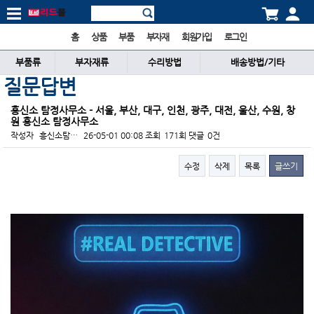
홈
상품
부품
부자재
회원가입
로그인
부품류
부자재류
수리방법
배송방법/기타
질문답변
흥신소 탐정사무소 - 서울, 부산, 대구, 인천, 광주, 대전, 울산, 수원, 창
원 흥신소 탐정사무소
작성자
흥신소탐…
26-05-01 00:08
조회
171회
댓글
0건
수정
삭제
목록
글쓰기
본문