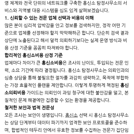
영 체계와 전국 단위의 네트워크를 구축한 흥신소 탐정사무소의 서
비스와 지역별 대응 시스템을 심도 있게 살펴보겠습니다.
1. 신뢰할 수 있는 전문 업체 선택과 비용의 이해
많은 분이 심리적 압박감을 안고 정보를 검색하지만, 정작 어떤 기
준으로 업체를 선정해야 할지 막막해하곤 합니다. 단순히 검색 결과
상단에 노출된다고 해서 덜컥 의뢰하기보다는 실제 운영 방식과 비
용 산정 기준을 꼼꼼히 따져봐야 합니다.
합리적인 흥신소비용 산정 기준
업체마다 차이가 큰
흥신소비용
은 조사의 난이도, 투입되는 전문 인
력, 소요 기간에 따라 결정됩니다. 흥신소 탐정사무소는 의뢰인과의
심층 상담을 통해 불필요한 절차를 과감히 생략하고, 목적에 부합하
는 가장 효율적인 플랜을 제안합니다. 이렇게 투명하게 책정된
흥신
소의뢰비용
가이드는 의뢰인이 과잉 청구에 대한 불안감을 덜고, 본
질적인 문제 해결에만 집중할 수 있는 환경을 제공합니다.
철저한 보안과 법적 전문성
모든 조사는 보안이 생명입니다.
흥신소
선택 시 흥신소 탐정사무소
는 상담 단계부터 데이터 파기까지 엄격한 보안 프로토콜을 준수하
며, 합법적인 테두리 안에서 유효한 정보를 수집하는 전문가 집단임