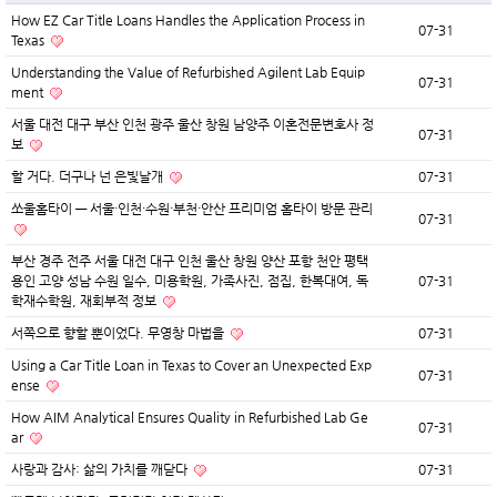
How EZ Car Title Loans Handles the Application Process in
07-31
Texas
Understanding the Value of Refurbished Agilent Lab Equip
07-31
ment
서울 대전 대구 부산 인천 광주 울산 창원 남양주 이혼전문변호사 정
07-31
보
할 거다. 더구나 넌 은빛날개
07-31
쏘울홈타이 — 서울·인천·수원·부천·안산 프리미엄 홈타이 방문 관리
07-31
부산 경주 전주 서울 대전 대구 인천 울산 창원 양산 포항 천안 평택
용인 고양 성남 수원 일수, 미용학원, 가족사진, 점집, 한복대여, 독
07-31
학재수학원, 재회부적 정보
서쪽으로 향할 뿐이었다. 무영창 마법을
07-31
Using a Car Title Loan in Texas to Cover an Unexpected Exp
07-31
ense
How AIM Analytical Ensures Quality in Refurbished Lab Ge
07-31
ar
사랑과 감사: 삶의 가치를 깨닫다
07-31