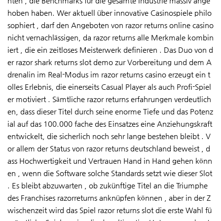
nten , die Benchmarks für die gesamte Industrie massiv ange
hoben haben. Wer aktuell über innovative Casinospiele philo
sophiert , darf den Angeboten von razor returns online casino
nicht vernachlässigen, da razor returns alle Merkmale kombin
iert , die ein zeitloses Meisterwerk definieren . Das Duo von d
er razor shark returns slot demo zur Vorbereitung und dem A
drenalin im Real-Modus im razor returns casino erzeugt ein t
olles Erlebnis, die einerseits Casual Player als auch Profi-Spiel
er motiviert . Sämtliche razor returns erfahrungen verdeutlich
en, dass dieser Titel durch seine enorme Tiefe und das Potenz
ial auf das 100.000 fache des Einsatzes eine Anziehungskraft
entwickelt, die sicherlich noch sehr lange bestehen bleibt . V
or allem der Status von razor returns deutschland beweist , d
ass Hochwertigkeit und Vertrauen Hand in Hand gehen könn
en , wenn die Software solche Standards setzt wie dieser Slot
. Es bleibt abzuwarten , ob zukünftige Titel an die Triumphe
des Franchises razorreturns anknüpfen können , aber in der Z
wischenzeit wird das Spiel razor returns slot die erste Wahl fü