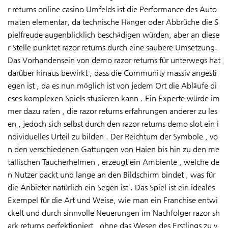
r returns online casino Umfelds ist die Performance des Auto
maten elementar, da technische Hänger oder Abbrüche die S
pielfreude augenblicklich beschädigen würden, aber an diese
r Stelle punktet razor returns durch eine saubere Umsetzung.
Das Vorhandensein von demo razor returns für unterwegs hat
darüber hinaus bewirkt , dass die Community massiv angesti
egen ist , da es nun möglich ist von jedem Ort die Abläufe di
eses komplexen Spiels studieren kann . Ein Experte würde im
mer dazu raten , die razor returns erfahrungen anderer zu les
en , jedoch sich selbst durch den razor returns demo slot ein i
ndividuelles Urteil zu bilden . Der Reichtum der Symbole , vo
n den verschiedenen Gattungen von Haien bis hin zu den me
tallischen Taucherhelmen , erzeugt ein Ambiente , welche de
n Nutzer packt und lange an den Bildschirm bindet , was für
die Anbieter natürlich ein Segen ist . Das Spiel ist ein ideales
Exempel für die Art und Weise, wie man ein Franchise entwi
ckelt und durch sinnvolle Neuerungen im Nachfolger razor sh
ark returns perfektioniert , ohne das Wesen des Erstlings zu v