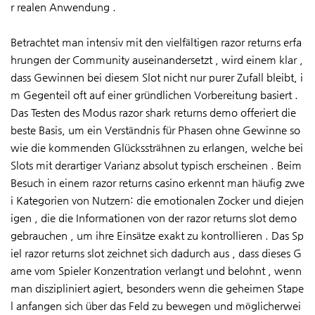
r realen Anwendung .
Betrachtet man intensiv mit den vielfältigen razor returns erfa
hrungen der Community auseinandersetzt , wird einem klar ,
dass Gewinnen bei diesem Slot nicht nur purer Zufall bleibt, i
m Gegenteil oft auf einer gründlichen Vorbereitung basiert .
Das Testen des Modus razor shark returns demo offeriert die
beste Basis, um ein Verständnis für Phasen ohne Gewinne so
wie die kommenden Glückssträhnen zu erlangen, welche bei
Slots mit derartiger Varianz absolut typisch erscheinen . Beim
Besuch in einem razor returns casino erkennt man häufig zwe
i Kategorien von Nutzern: die emotionalen Zocker und diejen
igen , die die Informationen von der razor returns slot demo
gebrauchen , um ihre Einsätze exakt zu kontrollieren . Das Sp
iel razor returns slot zeichnet sich dadurch aus , dass dieses G
ame vom Spieler Konzentration verlangt und belohnt , wenn
man diszipliniert agiert, besonders wenn die geheimen Stape
l anfangen sich über das Feld zu bewegen und möglicherwei