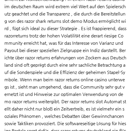
im deutschen Raum wird extrem viel Wert auf den Spielersch
utz geachtet und die Transparenz , die durch die Bereitstellun
g von des razor shark returns slot demo Modus ermöglicht wi
rd , fügt sich ideal zu dieser Strategie . Es ist frappierend, dass
razorreturns trotz der hohen Volatilität eine derart riesige Co
mmunity erreicht hat, was für das Interesse von Varianz und
Payout bei dieser speziellen Zielgruppe ein Indiz darstellt. Ber
ichte über razor returns erfahrungen von Zockern aus Deutsch
land sind oft geprägt durch eine sehr sachliche Betrachtung a
uf die Sonderspiele und die Effizienz der geheimen Stapel-Sy
mbole. Wenn man beim razor returns online casino unterwe
gs ist , sieht man umgehend, dass die Community sehr gut v
ernetzt ist und Hinweise zur optimalen Verwendung von de
mo razor returns weitergibt. Der razor returns slot Automat st
ellt daher nicht nur bloß ein Zeitvertreib, es ist vielmehr ein s
oziales Phänomen , welches Debatten über Gewinnchancen
sowie Taktiken provoziert. Die softwareseitige Lösung für hies
ige Portale sorgt dafür, dass razor returns deutschland ein flüs