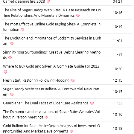
Carpet cleaning tips 2028
04-21
The Rise of Sugar Daddy Web Sites: A Case Research on On
10-16
-line Relationships And Monetary Dynamics
The most Effective Online Gold Buying Sites: A Complete In
10-19
formation
The Evolution and Importance of Locksmith Services in Durh
11-01
am
Simplify Your Surroundings: Creative Debris Clearing Metho
11-17
ds
Where to Buy Gold and Silver: A Complete Guide For 2023
10-20
Fresh Start: Restoring Following Flooding
12-15
Sugar Daddy Websites In Belfast: A Controversial New Patt
10-15
ern
Guardians? The Dual Faces of Elder Care Assistance
11-23
The Dynamics and Implications of Sugar Baby Websites Wit
10-16
hout In-Person Meetings
Gold Bullion for Sale: An In-Depth Analysis of Investment O
10-18
pportunities And Market Developments