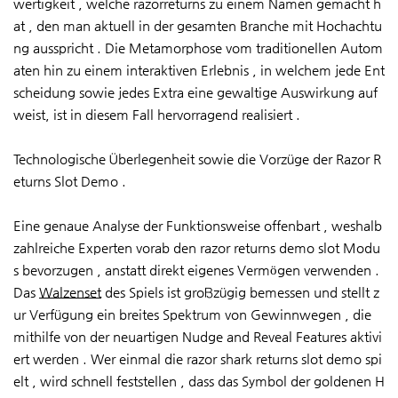
wertigkeit , welche razorreturns zu einem Namen gemacht h
at , den man aktuell in der gesamten Branche mit Hochachtu
ng ausspricht . Die Metamorphose vom traditionellen Autom
aten hin zu einem interaktiven Erlebnis , in welchem jede Ent
scheidung sowie jedes Extra eine gewaltige Auswirkung auf
weist, ist in diesem Fall hervorragend realisiert .
Technologische Überlegenheit sowie die Vorzüge der Razor R
eturns Slot Demo .
Eine genaue Analyse der Funktionsweise offenbart , weshalb
zahlreiche Experten vorab den razor returns demo slot Modu
s bevorzugen , anstatt direkt eigenes Vermögen verwenden .
Das
Walzenset
des Spiels ist großzügig bemessen und stellt z
ur Verfügung ein breites Spektrum von Gewinnwegen , die
mithilfe von der neuartigen Nudge and Reveal Features aktivi
ert werden . Wer einmal die razor shark returns slot demo spi
elt , wird schnell feststellen , dass das Symbol der goldenen H