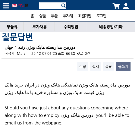
홈
상품
부품
부자재
회원가입
로그인
부품류
부자재류
수리방법
배송방법/기타
질문답변
دوربین مداربسته هایک ویژن رتبه 1 جهان
작성자
Mary…
25-12-07 01:25
조회
661회
댓글
0건
수정
삭제
목록
글쓰기
본문
دوربین مادربسته هایک ویژن نمایندگی هایک ویژن در ایران خرید هایک
ویژن قیمت هایک ویژن و مشاوره خرید با ما هایک ویژن
Should you have just about any questions concerning where
along with how to employ
دوربین هایک ویژن
, you'll be able to
email us from the webpage.