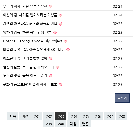
우리의 역사: 지난 날들의 유산
02-24
여성의 힘: 세계를 변화시키는 여성들
02-24
자연의 아름다움: 해변과 하늘의 만남
02-23
영화의 감동: 화면 속의 인생 교훈
02-23
Hospital Parking Is Not A Diy Project
02-23
마음의 풍요로움: 삶을 풍요롭게 하는 비법
02-23
청소년의 꿈: 미래를 향한 열망
02-23
열정의 불꽃: 목표를 향해 타오르다
02-23
도전의 정점: 꿈을 이루는 순간
02-23
문화의 풍요로움: 예술과 역사의 보물
02-23
글쓰기
처음
이전
231
232
233
234
235
236
237
238
239
240
다음
맨끝