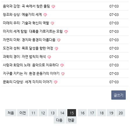
음악과 감정: 곡 속에서 찾은 울림
07-03
창조와 상상: 예술가의 세계
07-03
미래의 우리: 기술과 혁신의 역할
07-03
미지의 세계 탐험: 대륙을 가로지르는 모험
07-03
자연의 미학: 경치와 풍경의 아름다움
07-03
도전과 성취: 목표 달성을 향한 여정
07-03
과학의 경이: 자연 법칙의 해석
07-03
사랑과 희망의 노래: 음악으로 치유하다
07-03
지구를 지키는 자: 환경 운동가의 이야기
07-03
문화의 다양성: 세계 각지의 이야기
07-03
글쓰기
처음
이전
11
12
13
14
15
16
17
18
19
20
다음
맨끝