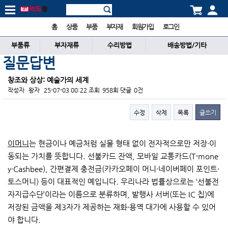
홈
상품
부품
부자재
회원가입
로그인
부품류
부자재류
수리방법
배송방법/기타
질문답변
창조와 상상: 예술가의 세계
작성자
왕자
25-07-03 00:22
조회
958회
댓글
0건
수정
삭제
목록
글쓰기
본문
이머니
는 현금이나 예금처럼 실물 형태 없이 전자적으로만 저장·이
동되는 가치를 뜻합니다. 선불카드 잔액, 모바일 교통카드(T-mone
y·Cashbee), 간편결제 충전금(카카오페이 머니·네이버페이 포인트·
토스머니) 등이 대표적인 예입니다. 우리나라 법률상으로는 ‘선불전
자지급수단’이라는 이름으로 분류하며, 발행사 서버(또는 IC 칩)에
저장된 금액을 제3자가 제공하는 재화·용역 대가에 사용할 수 있어
야 합니다.