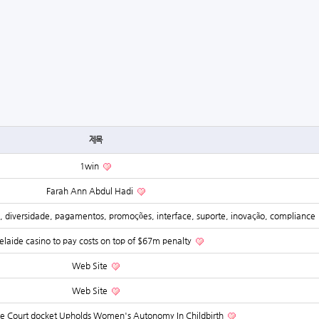
제목
1win
Farah Ann Abdul Hadi
a, diversidade, pagamentos, promoções, interface, suporte, inovação, compliance
laide casino to pay costs on top of $67m penalty
Web Site
Web Site
 Court docket Upholds Women's Autonomy In Childbirth