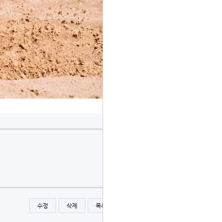
수정
삭제
목록
글쓰기