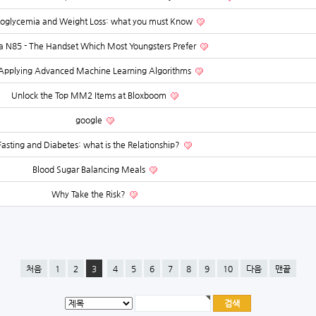
oglycemia and Weight Loss: what you must Know
a N85 - The Handset Which Most Youngsters Prefer
Applying Advanced Machine Learning Algorithms
Unlock the Top MM2 Items at Bloxboom
google
Fasting and Diabetes: what is the Relationship?
Blood Sugar Balancing Meals
Why Take the Risk?
처음
1
2
3
4
5
6
7
8
9
10
다음
맨끝