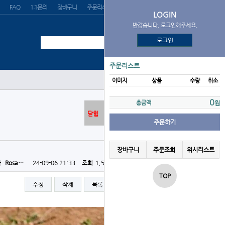
FAQ
1:1문의
장바구니
주문리스트
위시리스트
LOGIN
반갑습니다. 로그인해주세요.
로그인
주문리스트
이미지
상품
수량
취소
0
총금액
원
닫힘
주문하기
장바구니
주문조회
위시리스트
자
Rosa…
24-09-06 21:33
조회
1,518회
댓글
0건
TOP
수정
삭제
목록
글쓰기