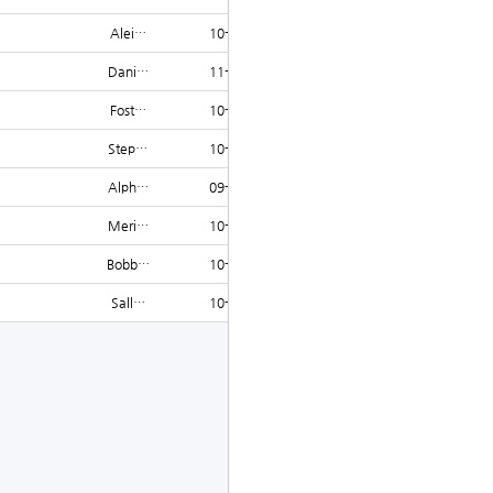
Alei…
10-21
1490
Dani…
11-21
1490
Fost…
10-24
1464
Step…
10-08
1461
Alph…
09-10
1436
Meri…
10-24
1412
Bobb…
10-24
1411
Sall…
10-22
1409
글쓰기