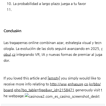
La probabilidad a largo plazo juega a tu favor
Conclusión
Las tragaperras online combinan azar, estrategia visual y tecn
ología. La evolución de las slots seguirá avanzando en 2025,
r
obul.cz
integrando VR, IA y nuevas formas de premiar al juga
dor.
If you loved this article and
[empty]
you simply would like to
receive more info relating to
http://ww.enhasusg.co.kr/bbs/
board.php?bo_table=free&wr_id=2158471
generously visit t
he webpage.