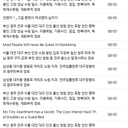
용인 고양 성남 수원 일수, 미용학원, 가족사진, 점집, 한복대여, 독
08-05
학재수학원, 재회부적 정보
안했어？」 그걸 쫓듯이 여섯명의 남자가
08-05
부산 경주 전주 서울 대전 대구 인천 울산 창원 양산 포항 천안 평택
용인 고양 성남 수원 일수, 미용학원, 가족사진, 점집, 한복대여, 독
08-05
학재수학원, 재회부적 정보
Most People Will never Be Great At Marketing.
08-05
서울 대전 대구 부산 인천 수원 분당 김포 의정부 일산 청주 파주 하
08-05
남 광주 구미 군포 부천 양산 창원 등 전국 흥신소 탐정사무소 정보
삼성동 대치동 영등포 여의도 노원 치과, 전주임플란트 대구정형외
08-05
과 광주피부과 정보
삼성동 대치동 영등포 여의도 노원 치과, 전주임플란트 대구정형외
08-05
과 광주피부과 정보
부산 경주 전주 서울 대전 대구 인천 울산 창원 양산 포항 천안 평택
용인 고양 성남 수원 일수, 미용학원, 가족사진, 점집, 한복대여, 독
08-05
학재수학원, 재회부적 정보
My Tiny Apartment Has a Secret: The Cozy Interior Hack Th
08-05
at Doubles as a Guest Bed
부산 경주 전주 서울 대전 대구 인천 울산 창원 양산 포항 천안 평택