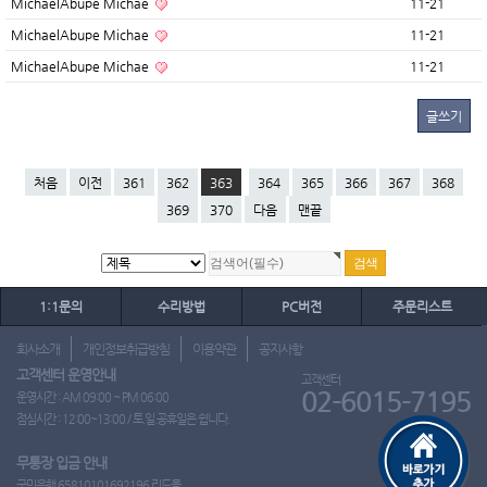
MichaelAbupe Michae
11-21
MichaelAbupe Michae
11-21
MichaelAbupe Michae
11-21
글쓰기
처음
이전
361
362
363
364
365
366
367
368
369
370
다음
맨끝
1:1문의
수리방법
PC버전
주문리스트
회사소개
개인정보취급방침
이용약관
공지사항
고객센터 운영안내
고객센터
02-6015-7195
운영시간 : AM 09:00 ~ PM 06:00
점심시간 : 12:00~13:00 / 토.일.공휴일은 쉽니다.
무통장 입금 안내
국민은행 65810101692196 리드몰