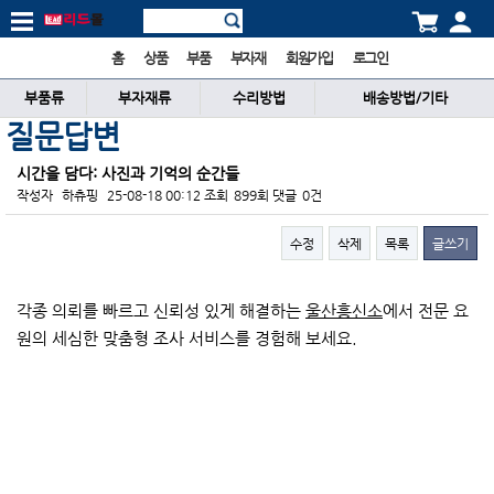
홈
상품
부품
부자재
회원가입
로그인
부품류
부자재류
수리방법
배송방법/기타
질문답변
시간을 담다: 사진과 기억의 순간들
작성자
하츄핑
25-08-18 00:12
조회
899회
댓글
0건
수정
삭제
목록
글쓰기
본문
각종 의뢰를 빠르고 신뢰성 있게 해결하는
울산흥신소
에서 전문 요
원의 세심한 맞춤형 조사 서비스를 경험해 보세요.