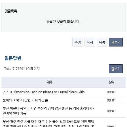
댓글목록
등록된 댓글이 없습니다.
수정
삭제
목록
글쓰기
질문답변
Total 7,719건
10 페이지
글쓰기
제목
날짜
7 Plus Dimension Fashion Ideas For Curvalicious Girls
08-01
문화의 조화: 다양한 가치의 공존
08-01
부산 해운대 광안리 서면 부산역 김해 양산 울산 등 경남 출장마사지
08-01
전지역 안마 가능
부산 경주 전주 서울 대전 대구 인천 울산 창원 양산 포항 천안 평택
용인 고양 성남 수원 일수, 미용학원, 가족사진, 점집, 한복대여, 독
08-01