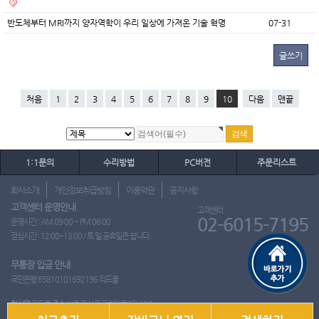
반도체부터 MRI까지 양자역학이 우리 일상에 가져온 기술 혁명
07-31
글쓰기
처음
1
2
3
4
5
6
7
8
9
10
다음
맨끝
1:1문의
수리방법
PC버전
주문리스트
회사소개
개인정보취급방침
이용약관
공지사항
고객센터 운영안내
고객센터
02-6015-7195
운영시간 : AM 09:00 ~ PM 06:00
점심시간 : 12:00~13:00 / 토.일.공휴일은 쉽니다.
무통장 입금 안내
국민은행 65810101692196 리드몰
회사명
리드몰
주소
서울 강서구 국회대로7길 126
사업자 등록번호
412-10-97537
대표
이영은
전화
02-6015-7195
팩스