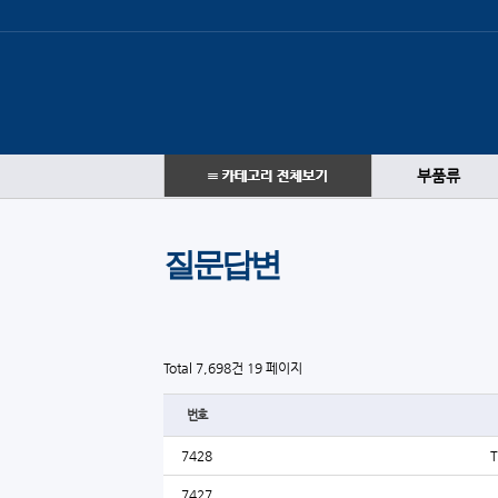
부품류
질문답변
Total 7,698건
19 페이지
번호
7428
T
7427