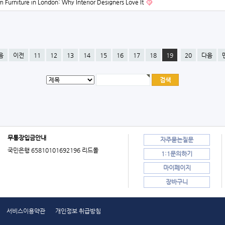
 Furniture in London: Why Interior Designers Love It
음
이전
11
12
13
14
15
16
17
18
19
20
다음
무통장입금안내
자주묻는질문
국민은행 65810101692196 리드몰
1:1문의하기
마이페이지
장바구니
서비스이용약관
개인정보 취급방침