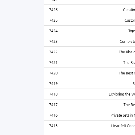
7426
Creatin
7425
Custom
7424
Top
7423
Complete
7422
The Rise 
7421
The Ri
7420
The Best 
7419
B
7418
Exploring the W
7417
The Be
7416
Private Jets i
7415
Heartfelt Con