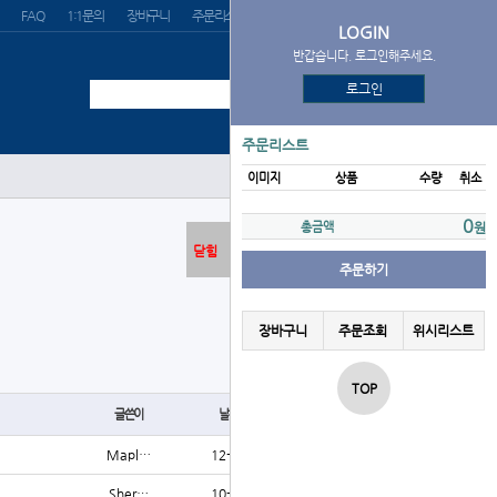
FAQ
1:1문의
장바구니
주문리스트
위시리스트
LOGIN
반갑습니다. 로그인해주세요.
로그인
주문리스트
이미지
상품
수량
취소
0
총금액
원
닫힘
주문하기
장바구니
주문조회
위시리스트
글쓰기
TOP
글쓴이
날짜
조회
Mapl…
12-08
1166
Sher…
10-29
1165