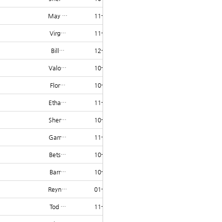
May …
11-17
1165
Virg…
11-28
1165
Bill…
12-05
1165
Valo…
10-10
1164
Flor…
10-18
1164
Etha…
11-03
1164
Sher…
10-18
1163
Garr…
11-29
1163
Bets…
10-07
1162
Barr…
10-21
1162
Reyn…
01-23
1162
Tod …
11-12
1161