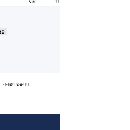
Clar…
11-28
1161
글쓰기
맨끝
더보기
게시물이 없습니다.
상단으로