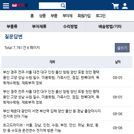
홈
상품
부품
부자재
회원가입
로그인
부품류
부자재류
수리방법
배송방법/기타
질문답변
Total 7,761건
6 페이지
글쓰기
제목
날짜
부산 경주 전주 서울 대전 대구 인천 울산 창원 양산 포항 천안 평택
용인 고양 성남 수원 일수, 미용학원, 가족사진, 점집, 한복대여, 독
08-05
학재수학원, 재회부적 정보
부산 경주 전주 서울 대전 대구 인천 울산 창원 양산 포항 천안 평택
용인 고양 성남 수원 일수, 미용학원, 가족사진, 점집, 한복대여, 독
08-05
학재수학원, 재회부적 정보
부산 해운대 광안리 서면 부산역 김해 양산 울산 등 경남 출장마사지
08-06
전지역 안마 가능
최고드라이브 - 서울, 강남, 인천, 수원, 부천, 안산, 하남, 화성, 동
08-06
탄 등 수도권 운전연수 전지역 방문 가능