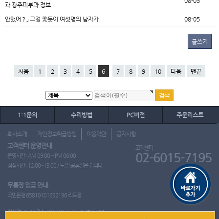
08-05
과 광주피부과 정보
안했어？」 그걸 쫓듯이 여섯명의 남자가
08-05
글쓰기
처음
1
2
3
4
5
6
7
8
9
10
다음
맨끝
1:1문의
수리방법
PC버전
주문리스트
회사소개
개인정보취급방침
이용약관
공지사항
고객센터 운영안내
고객센터
02-6015-7195
운영시간 : AM 09:00 ~ PM 06:00
점심시간 : 12:00~13:00 / 토.일.공휴일은 쉽니다.
무통장 입금 안내
국민은행 65810101692196 리드몰
회사명
리드몰
주소
서울 강서구 국회대로7길 126