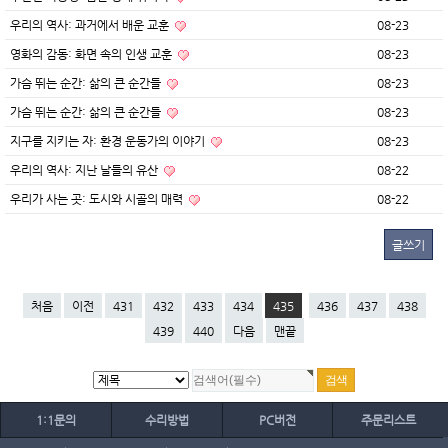
우리의 역사: 과거에서 배운 교훈
08-23
영화의 감동: 화면 속의 인생 교훈
08-23
가슴 뛰는 순간: 삶의 큰 순간들
08-23
가슴 뛰는 순간: 삶의 큰 순간들
08-23
지구를 지키는 자: 환경 운동가의 이야기
08-23
우리의 역사: 지난 날들의 유산
08-22
우리가 사는 곳: 도시와 시골의 매력
08-22
글쓰기
처음
이전
431
432
433
434
435
436
437
438
439
440
다음
맨끝
1:1문의
수리방법
PC버전
주문리스트