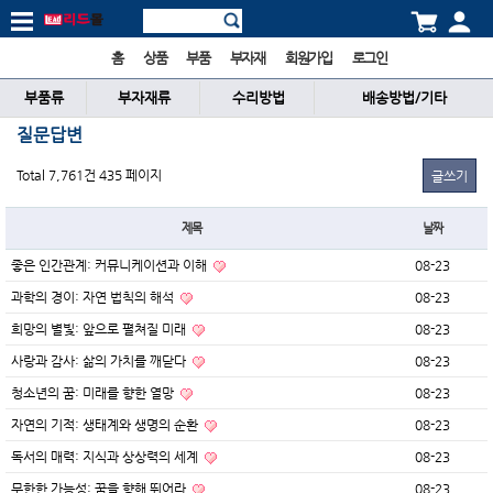
홈
상품
부품
부자재
회원가입
로그인
부품류
부자재류
수리방법
배송방법/기타
질문답변
Total 7,761건
435 페이지
글쓰기
제목
날짜
좋은 인간관계: 커뮤니케이션과 이해
08-23
과학의 경이: 자연 법칙의 해석
08-23
희망의 별빛: 앞으로 펼쳐질 미래
08-23
사랑과 감사: 삶의 가치를 깨닫다
08-23
청소년의 꿈: 미래를 향한 열망
08-23
자연의 기적: 생태계와 생명의 순환
08-23
독서의 매력: 지식과 상상력의 세계
08-23
무한한 가능성: 꿈을 향해 뛰어라
08-23