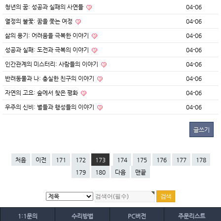
청년의 꿈: 성공과 실패의 사연들
04-06
열정의 불꽃: 꿈을 쫓는 여정
04-06
삶의 용기: 어려움을 극복한 이야기
04-06
성공과 실패: 도전과 극복의 이야기
04-06
인간관계의 미스터리: 사람들의 이야기
04-06
반려동물과 나: 충실한 친구의 이야기
04-06
자연의 고요: 숲에서 찾은 평화
04-06
우주의 신비: 별들과 행성들의 이야기
04-06
글쓰기
처음
이전
171
172
173
174
175
176
177
178
179
180
다음
맨끝
1:1문의
수리방법
PC버전
주문리스트