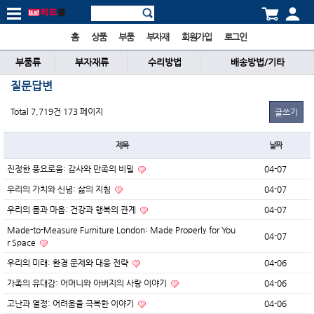
홈
상품
부품
부자재
회원가입
로그인
부품류
부자재류
수리방법
배송방법/기타
질문답변
Total 7,719건
173 페이지
글쓰기
제목
날짜
진정한 풍요로움: 감사와 만족의 비밀
04-07
우리의 가치와 신념: 삶의 지침
04-07
우리의 몸과 마음: 건강과 행복의 관계
04-07
Made-to-Measure Furniture London: Made Properly for You
04-07
r Space
우리의 미래: 환경 문제와 대응 전략
04-06
가족의 유대감: 어머니와 아버지의 사랑 이야기
04-06
고난과 열정: 어려움을 극복한 이야기
04-06