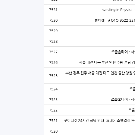
7531
Investing in Physic
7530
콜티켓 - ★O1O-9522
7529
7528
7527
쏘울홈타이 - 서
7526
서울 대전 대구 부산 인천 수원 분당 
부산 경주 전주 서울 대전 대구 인천 울산 창원 
7525
7524
쏘울
7523
쏘울홈타이 - 서
7522
쏘울
7521
루이티켓 24시간 상담 안내. 휴대폰 소액결제 현
7520