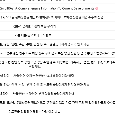
al Gold IRAs: A Comprehensive Information To Current Developments
-2211★ 모바일 문화상품권 현금화 컬쳐랜드 해피머니 백화점 상품권 매입 수수료 상담
전통과 긍지를 소중히 하는 구가의
기분 나쁜 눈으로 에리스를 보고
울, 강남, 인천, 수원, 부천, 안산 등 수도권 출장마사지 전지역 안마 가능
김포 의정부 일산 청주 파주 하남 광주 구미 군포 부천 양산 창원 등 전국 흥신소 탐정사무소 정
양산 포항 천안 평택 용인 고양 성남 수원 일수, 미용학원, 가족사진, 점집, 한복대여, 독학재
부적 정보
홈타이 — 서울·인천·수원·부천·안산 24시 홈타이 예약 상담
울, 강남, 인천, 수원, 부천, 안산 등 수도권 출장마사지 전지역 안마 가능
홈타이 — 서울·안산·수원·인천·부천 맞춤형 출장마사지 안내
금화, 모바일 문화상품권 정보이용료, 콘텐츠이용료, 카드 관련 문의 전 확인할 한도와 수수료
미프진을 정확히 이해하는 가장 쉬운 방법