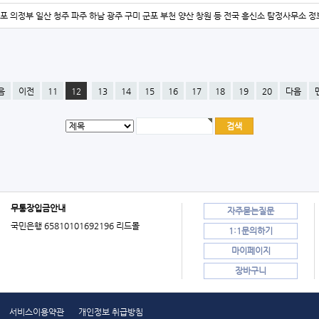
김포 의정부 일산 청주 파주 하남 광주 구미 군포 부천 양산 창원 등 전국 흥신소 탐정사무소 정
음
이전
11
12
13
14
15
16
17
18
19
20
다음
무통장입금안내
자주묻는질문
국민은행 65810101692196 리드몰
1:1문의하기
마이페이지
장바구니
서비스이용약관
개인정보 취급방침