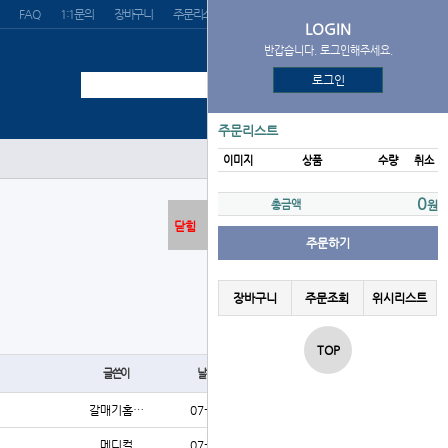
FAQ
1:1문의
장바구니
주문리스트
위시리스트
LOGIN
반갑습니다. 로그인해주세요.
로그인
주문리스트
이미지
상품
수량
취소
0
총금액
원
닫힘
주문하기
장바구니
주문조회
위시리스트
글쓰기
TOP
글쓴이
날짜
조회
갈매기홈…
07-30
59
메디컬
07-30
61