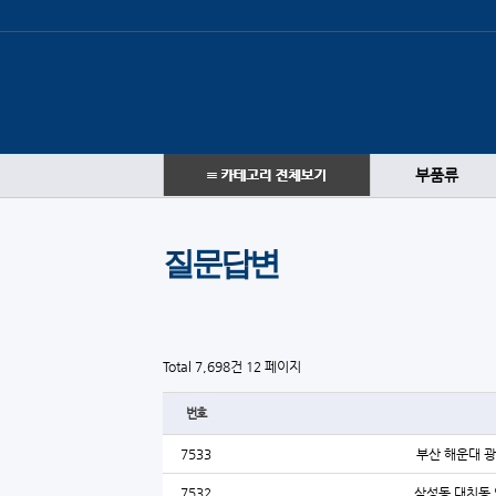
부품류
질문답변
Total 7,698건
12 페이지
번호
7533
부산 해운대 광
7532
삼성동 대치동 