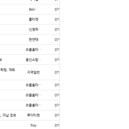
Beli…
07-30
341
콜티켓
07-29
71
신영하
07-29
73
한연태
07-29
76
쏘울홈타…
07-29
70
보
흥신소탐…
07-29
70
수학원, 재회
지역일반
07-29
70
쏘울홈타…
07-29
69
쏘울홈타…
07-29
74
쏘울홈타…
07-29
72
, 미납 정보
루이티켓
07-29
62
Troy
07-29
66