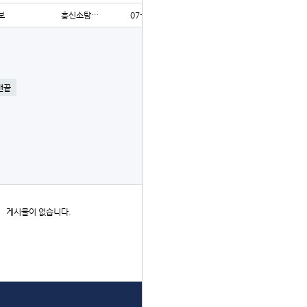
보
흥신소탐…
07-29
75
글쓰기
맨끝
더보기
게시물이 없습니다.
상단으로