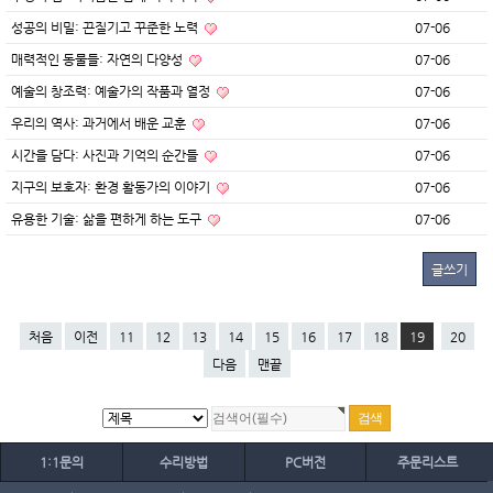
성공의 비밀: 끈질기고 꾸준한 노력
07-06
매력적인 동물들: 자연의 다양성
07-06
예술의 창조력: 예술가의 작품과 열정
07-06
우리의 역사: 과거에서 배운 교훈
07-06
시간을 담다: 사진과 기억의 순간들
07-06
지구의 보호자: 환경 활동가의 이야기
07-06
유용한 기술: 삶을 편하게 하는 도구
07-06
글쓰기
처음
이전
11
12
13
14
15
16
17
18
19
20
다음
맨끝
1:1문의
수리방법
PC버전
주문리스트