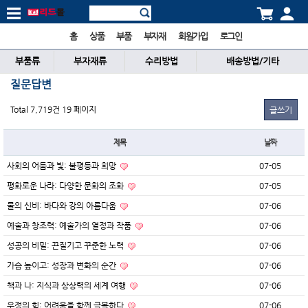
홈
상품
부품
부자재
회원가입
로그인
부품류
부자재류
수리방법
배송방법/기타
질문답변
Total 7,719건
19 페이지
글쓰기
제목
날짜
사회의 어둠과 빛: 불평등과 희망
07-05
평화로운 나라: 다양한 문화의 조화
07-05
물의 신비: 바다와 강의 아름다움
07-06
예술과 창조력: 예술가의 열정과 작품
07-06
성공의 비밀: 끈질기고 꾸준한 노력
07-06
가슴 높이고: 성장과 변화의 순간
07-06
책과 나: 지식과 상상력의 세계 여행
07-06
우정의 힘: 어려움을 함께 극복하다
07-06