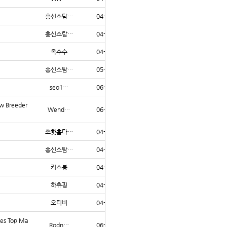
흥신소탐…
04-21
226
흥신소탐…
04-24
226
옥수수
04-30
226
흥신소탐…
05-01
226
seo1…
06-08
226
ow Breeder
Wend…
06-12
226
쏘핫홈타…
04-09
225
흥신소탐…
04-13
225
키스봉
04-15
225
하츄핑
04-19
225
오티비
04-23
225
nes Top Ma
Rodn…
06-12
225