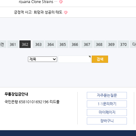
rijuana Clone Strains …
긍정적 사고: 희망과 성공의 태도
이전
361
362
363
364
365
366
367
368
369
370
다
무통장입금안내
자주묻는질문
국민은행 65810101692196 리드몰
1:1문의하기
마이페이지
장바구니