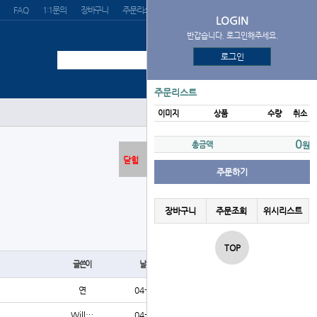
FAQ
1:1문의
장바구니
주문리스트
위시리스트
LOGIN
반갑습니다. 로그인해주세요.
로그인
주문리스트
이미지
상품
수량
취소
0
총금액
원
닫힘
주문하기
장바구니
주문조회
위시리스트
글쓰기
TOP
글쓴이
날짜
조회
연
04-14
226
Will…
04-20
226