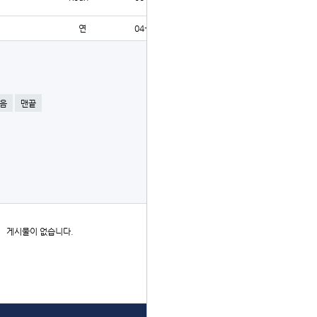
연
04-15
224
글쓰기
음
맨끝
더보기
게시물이 없습니다.