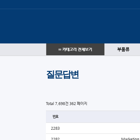
부품류
질문답변
Total 7,698건
362 페이지
번호
2283
2282
Marketing f