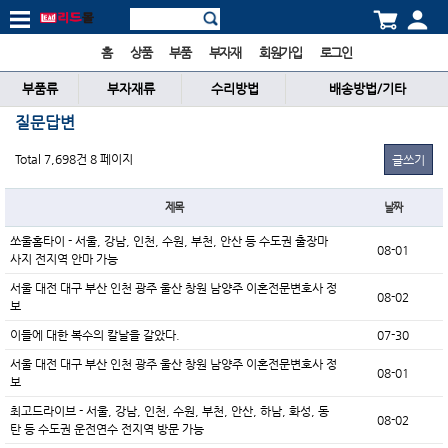
홈
상품
부품
부자재
회원가입
로그인
부품류
부자재류
수리방법
배송방법/기타
질문답변
Total 7,698건
8 페이지
글쓰기
제목
날짜
쏘울홈타이 - 서울, 강남, 인천, 수원, 부천, 안산 등 수도권 출장마
08-01
사지 전지역 안마 가능
서울 대전 대구 부산 인천 광주 울산 창원 남양주 이혼전문변호사 정
08-02
보
이들에 대한 복수의 칼날을 갈았다.
07-30
서울 대전 대구 부산 인천 광주 울산 창원 남양주 이혼전문변호사 정
08-01
보
최고드라이브 - 서울, 강남, 인천, 수원, 부천, 안산, 하남, 화성, 동
08-02
탄 등 수도권 운전연수 전지역 방문 가능