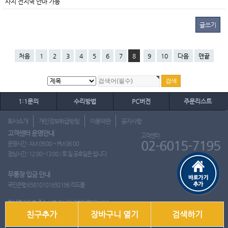
사지 전지역 안마 가능
글쓰기
처음
1
2
3
4
5
6
7
8
9
10
다음
맨끝
1:1문의
수리방법
PC버전
주문리스트
회사소개
개인정보취급방침
이용약관
공지사항
고객센터 운영안내
고객센터
02-6015-7195
운영시간 : AM 09:00 ~ PM 06:00
점심시간 : 12:00~13:00 / 토.일.공휴일은 쉽니다.
무통장 입금 안내
국민은행 65810101692196 리드몰
회사명
리드몰
주소
서울 강서구 국회대로7길 126
친구추가
장바구니 열기
검색하기
사업자 등록번호
412-10-97537
대표
이영은
전화
02-6015-7195
팩스
통신판매업신고번호
2018-서울강서-0650호
개인정보관리책임자
이영은