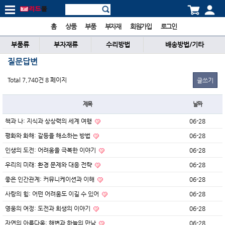
홈
상품
부품
부자재
회원가입
로그인
부품류
부자재류
수리방법
배송방법/기타
질문답변
Total 7,740건
8 페이지
글쓰기
제목
날짜
책과 나: 지식과 상상력의 세계 여행
06-28
평화와 화해: 갈등을 해소하는 방법
06-28
인생의 도전: 어려움을 극복한 이야기
06-28
우리의 미래: 환경 문제와 대응 전략
06-28
좋은 인간관계: 커뮤니케이션과 이해
06-28
사랑의 힘: 어떤 어려움도 이길 수 있어
06-28
영웅의 여정: 도전과 희생의 이야기
06-28
자연의 아름다움: 해변과 하늘의 만남
06-28