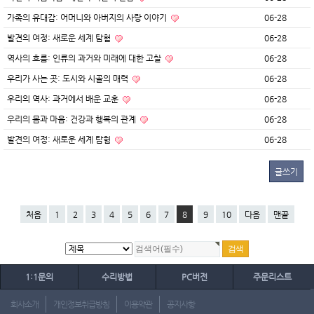
가족의 유대감: 어머니와 아버지의 사랑 이야기
06-28
발견의 여정: 새로운 세계 탐험
06-28
역사의 흐름: 인류의 과거와 미래에 대한 고찰
06-28
우리가 사는 곳: 도시와 시골의 매력
06-28
우리의 역사: 과거에서 배운 교훈
06-28
우리의 몸과 마음: 건강과 행복의 관계
06-28
발견의 여정: 새로운 세계 탐험
06-28
글쓰기
처음
1
2
3
4
5
6
7
8
9
10
다음
맨끝
1:1문의
수리방법
PC버전
주문리스트
회사소개
개인정보취급방침
이용약관
공지사항