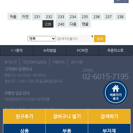
처음
이전
231
232
233
234
235
236
237
238
239
240
다음
맨끝
1:1문의
수리방법
PC버전
주문리스트
회사소개
개인정보취급방침
이용약관
공지사항
고객센터 운영안내
고객센터
02-6015-7195
운영시간 : AM 09:00 ~ PM 06:00
점심시간 : 12:00~13:00 / 토.일.공휴일은 쉽니다.
무통장 입금 안내
국민은행 65810101692196 리드몰
회사명
리드몰
주소
서울 강서구 국회대로7길 126
친구추가
장바구니 열기
검색하기
사업자 등록번호
412-10-97537
대표
이영은
전화
02-6015-7195
팩스
통신판매업신고번호
2018-서울강서-0650호
개인정보관리책임자
이영은
상품
부품
부자재
Copyright ⓒ 2001~2026 리드몰. All Rights Reserved.