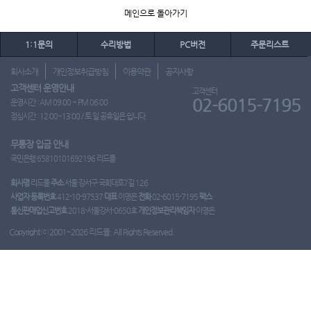
메인으로 돌아가기
1:1문의
수리방법
PC버전
주문리스트
회사소개
개인정보취급방침
이용약관
공지사항
고객센터 운영안내
고객센터
02-6015-7195
운영시간 : AM 09:00 ~ PM 06:00
점심시간 : 12:00~13:00 / 토.일.공휴일은 쉽니다.
무통장 입금 안내
국민은행 65810101692196 리드몰
회사명
리드몰
주소
서울 강서구 국회대로7길 126
사업자 등록번호
412-10-97537
대표
이영은
전화
02-6015-7195
팩스
통신판매업신고번호
2018-서울강서-0650호
개인정보관리책임자
이영은
Copyright ⓒ 2001~2026 리드몰. All Rights Reserved.